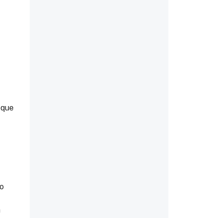
 que
do
a