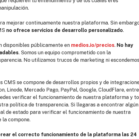
ue requieren tu entendimiento y de los cuales eres
anipulación.
ara mejorar continuamente nuestra plataforma. Sin embargo
CMS
no ofrece servicios de desarrollo personalizado
.
án disponibles públicamente en
medios.io/precios
.
No hay
radables
. Somos un equipo comprometido con la
sparencia. No utilizamos trucos de marketing ni escondemo
os CMS se compone de desarrollos propios y de integracion
n, Linode, Mercado Pago, PayPal, Google, CloudFlare, entre
edes verificar el funcionamiento de nuestra plataforma y t
ra política de transparencia. Si llegaras a encontrar algún
al de estado para verificar el funcionamiento de nuestra
e la compone.
rear el correcto funcionamiento de la plataforma las 24