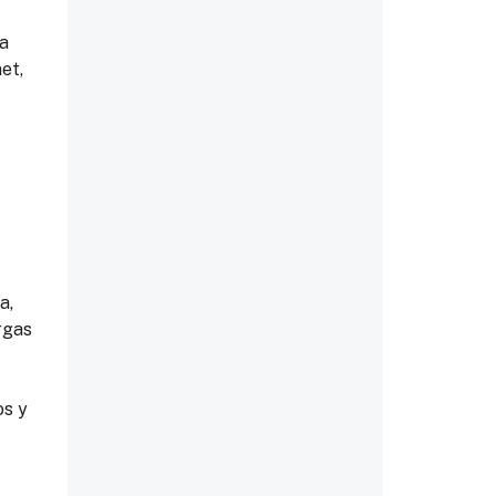
ta
et,
a,
argas
os y