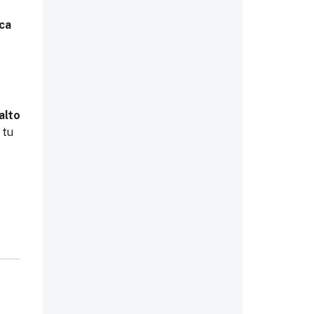
ica
alto
 tu