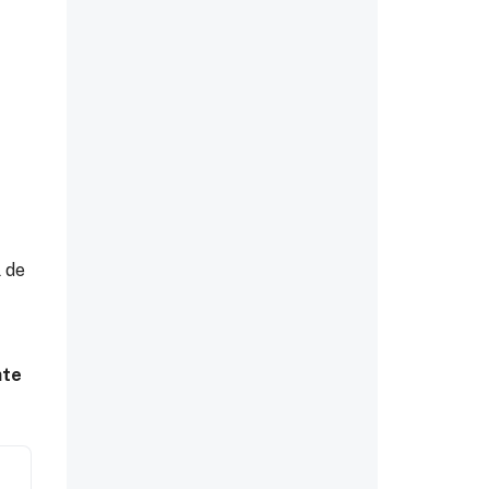
l de
nte